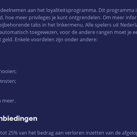
deelnemen aan het loyaliteitsprogramma. Dit programma is sp
ld, hoe meer privileges je kunt ontgrendelen. Om meer inform
ijbehorende tabs in het linkermenu. Alle spelers uit Nederl
automatisch toegewezen, voor de andere rangen moet je e
 geld. Enkele voordelen zijn onder andere:
nooien;
winsten;
n meer.
nbiedingen
tot 25% van het bedrag aan verloren inzetten van de afgel