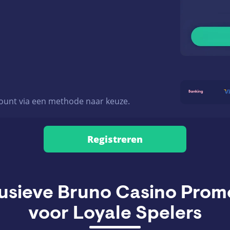
ccount via een methode naar keuze.
Registreren
usieve Bruno Casino Prom
voor Loyale Spelers