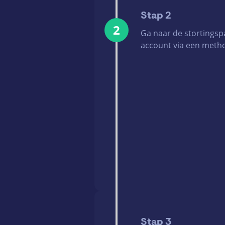
Stap 2
2
Ga naar de stortingsp
account via een meth
Stap 3