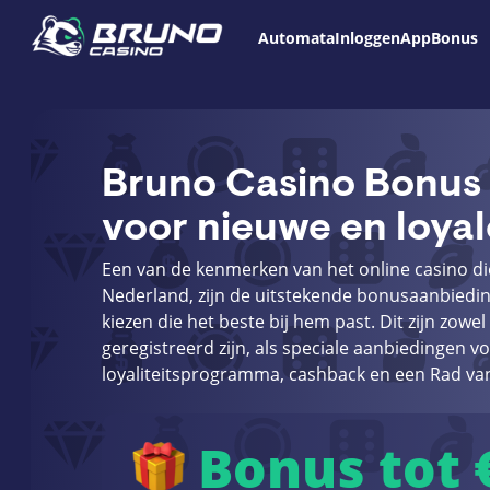
Automata
Inloggen
App
Bonus
Bruno Casino Bonus
voor nieuwe en loyal
Een van de kenmerken van het online casino die
Nederland, zijn de uitstekende bonusaanbiedin
kiezen die het beste bij hem past. Dit zijn zowe
geregistreerd zijn, als speciale aanbiedingen vo
loyaliteitsprogramma, cashback en een Rad van
Bonus tot 