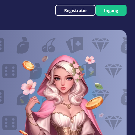
Registratie
Ingang