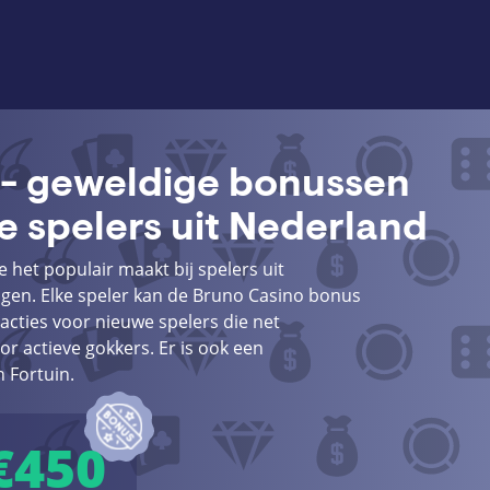
 - geweldige bonussen
e spelers uit Nederland
 het populair maakt bij spelers uit
gen. Elke speler kan de Bruno Casino bonus
l acties voor nieuwe spelers die net
or actieve gokkers. Er is ook een
 Fortuin.
€450