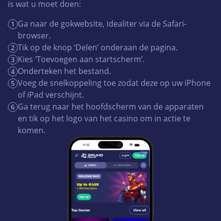
is wat u moet doen:
Ga naar de gokwebsite, idealiter via de Safari-
1
browser.
Tik op de knop ‘Delen’ onderaan de pagina.
2
Kies ‘Toevoegen aan startscherm’.
3
Onderteken het bestand.
4
Voeg de snelkoppeling toe zodat deze op uw iPhone
5
of iPad verschijnt.
Ga terug naar het hoofdscherm van de apparaten
6
en tik op het logo van het casino om in actie te
komen.