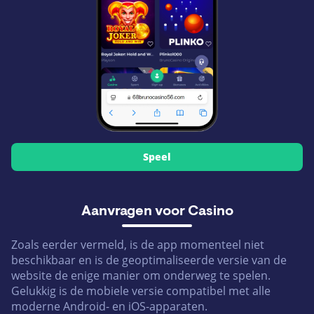
Speel
Aanvragen voor Casino
Zoals eerder vermeld, is de app momenteel niet
beschikbaar en is de geoptimaliseerde versie van de
website de enige manier om onderweg te spelen.
Gelukkig is de mobiele versie compatibel met alle
moderne Android- en iOS-apparaten.